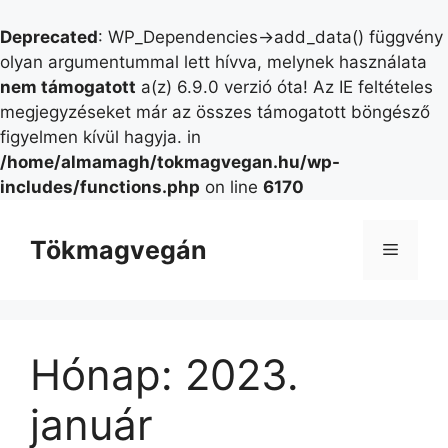
Deprecated
: WP_Dependencies->add_data() függvény
olyan argumentummal lett hívva, melynek használata
nem támogatott
a(z) 6.9.0 verzió óta! Az IE feltételes
megjegyzéseket már az összes támogatott böngésző
figyelmen kívül hagyja. in
/home/almamagh/tokmagvegan.hu/wp-
includes/functions.php
on line
6170
Kilépés
a
Tökmagvegán
Menü
tartalomba
Hónap:
2023.
január