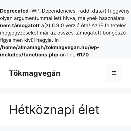
Deprecated
: WP_Dependencies->add_data() függvény
olyan argumentummal lett hívva, melynek használata
nem támogatott
a(z) 6.9.0 verzió óta! Az IE feltételes
megjegyzéseket már az összes támogatott böngésző
figyelmen kívül hagyja. in
/home/almamagh/tokmagvegan.hu/wp-
includes/functions.php
on line
6170
Kilépés
a
Tökmagvegán
Menü
tartalomba
Hétköznapi élet