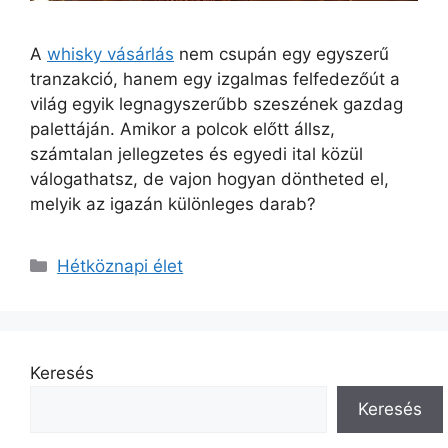
A
whisky vásárlás
nem csupán egy egyszerű
tranzakció, hanem egy izgalmas felfedezőút a
világ egyik legnagyszerűbb szeszének gazdag
palettáján. Amikor a polcok előtt állsz,
számtalan jellegzetes és egyedi ital közül
válogathatsz, de vajon hogyan döntheted el,
melyik az igazán különleges darab?
Kategória
Hétköznapi élet
Keresés
Keresés